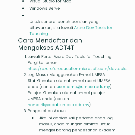
Visual Studio for Mac
Windows Serve
Untuk senarai penuh perisian yang
ditawarkan, sila lawati
Azure Dev Tools for
Teaching
.
Cara Mendaftar dan
Mengakses ADT4T
Lawati Portal Azure Dev Tools for Teaching
Pergi ke laman
https://azureforeducation.microsoft.com/devtools
.
Log Masuk Menggunakan E-mel UMPSA
Staf: Gunakan alamat e-mel rasmi UMPSA
anda (contoh:
username@umpsa.edu.my
).
Pelajar: Gunakan alamat e-mel pelajar
UMPSA anda (contoh:
nomatrik@adab.umpsa.edu.my
).
Pengesahan Akaun
Jika ini adalah kali pertama anda log
masuk, anda mungkin diminta untuk
mengisi borang pengesahan akademi