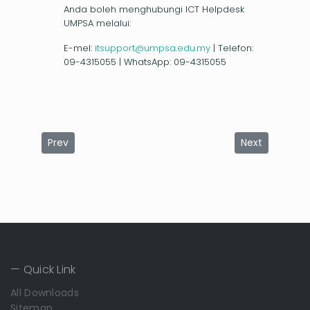
Anda boleh menghubungi ICT Helpdesk
UMPSA melalui:
E-mel:
itsupport@umpsa.edu.my
| Telefon:
09-4315055 | WhatsApp: 09-4315055
Previous article: LARANGAN PEMASANGAN DAN LANGGAN
Next article
Prev
Next
— Quick Link
All Downloads
Sitemap